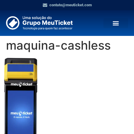
contato@meuticket.com
maquina-cashless