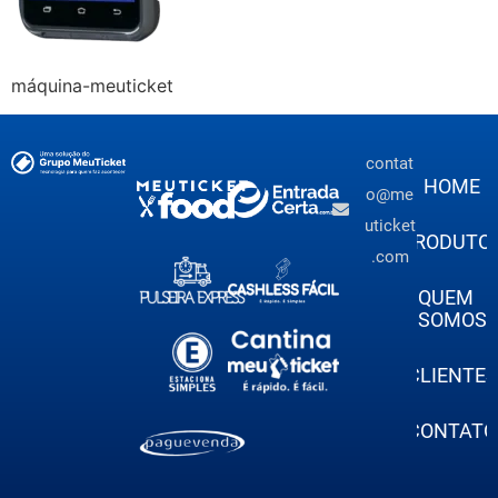
máquina-meuticket
contat
HOME
o@me
uticket
PRODUTO
.com
QUEM
SOMOS
CLIENTES
CONTATO