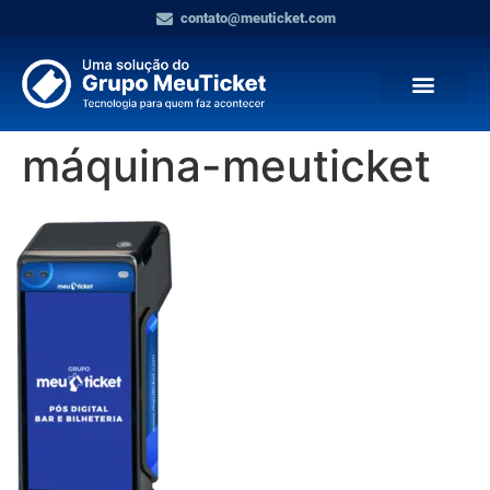
contato@meuticket.com
máquina-meuticket