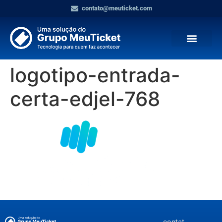
contato@meuticket.com
logotipo-entrada-
certa-edjel-768
contat