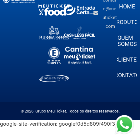
HOME
o@me
uticket
PRODUTO
.com
QUEM
SOMOS
CLIENTES
CONTATO
© 2026. Grupo MeuTicket. Todos os direitos reservados.
google-site-verification: googlef0d5d809f490f30a.html