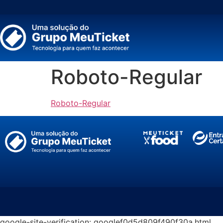
Roboto-Regular
Roboto-Regular
google-site-verification: googlef0d5d809f490f30a.html