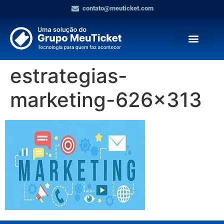
contato@meuticket.com
estrategias-
marketing-626×313