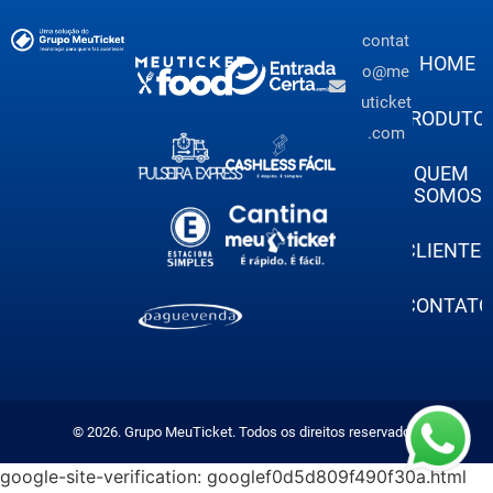
contat
HOME
o@me
uticket
PRODUTO
.com
QUEM
SOMOS
CLIENTES
CONTATO
© 2026. Grupo MeuTicket. Todos os direitos reservados.
google-site-verification: googlef0d5d809f490f30a.html